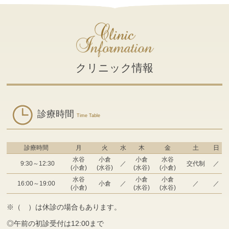
クリニック情報
診療時間
Time Table
診療時間
月
火
水
木
金
土
日
水谷
小倉
小倉
水谷
9:30～12:30
／
交代制
／
(小倉)
(水谷)
(水谷)
(小倉)
水谷
小倉
小倉
16:00～19:00
小倉
／
／
／
(小倉)
(水谷)
(水谷)
※（ ）は休診の場合もあります。
◎午前の初診受付は12:00まで