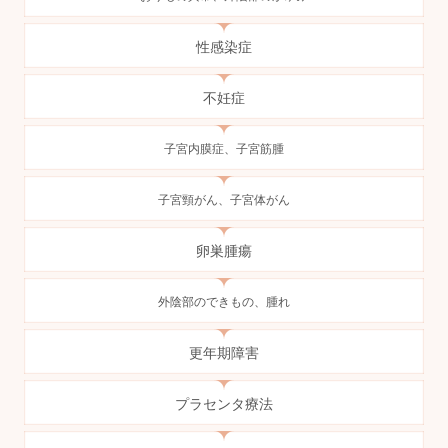
性感染症
不妊症
子宮内膜症、子宮筋腫
子宮頸がん、子宮体がん
卵巣腫瘍
外陰部のできもの、腫れ
更年期障害
プラセンタ療法